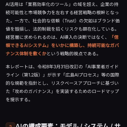
AI活用は「業務効率化のツール」の域を超え、企業の持
続可能性と市場競争力を左右する経営戦略の根幹となっ
た。一方で、社会的な信頼（Trust）の欠如はブランド価
値を毀損し、法的制裁を招くリスクも顕在化している。
経営層に求められるのは、AI導入の決断ではなく、
「信
頼できるAIシステム」をいかに構築し、持続可能なガバ
ナンス体制を敷くか
という戦略的視点である。
本レポートは、令和8年3月31日改訂の「AI事業者ガイド
ライン（第1.2版）」が示す「広島AIプロセス」等の国際
的な規範を指針とし、リスクベースアプローチに基づい
た「攻めのガバナンス」を実装するためのロードマップ
を提示する。
AIの構成要素：モデル / システム / サ